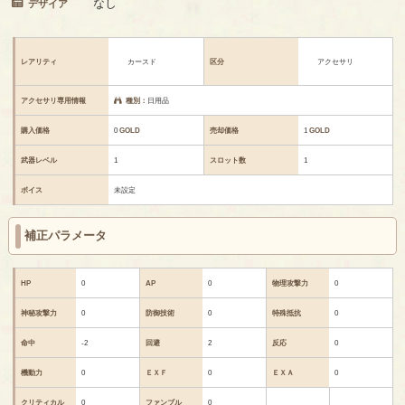
なし
デザイア
レアリティ
カースド
区分
アクセサリ
アクセサリ専用情報
種別：
日用品
購入価格
0
GOLD
売却価格
1
GOLD
武器レベル
1
スロット数
1
ボイス
未設定
補正パラメータ
HP
0
AP
0
物理攻撃力
0
神秘攻撃力
0
防御技術
0
特殊抵抗
0
命中
-2
回避
2
反応
0
機動力
0
ＥＸＦ
0
ＥＸＡ
0
クリティカル
0
ファンブル
0