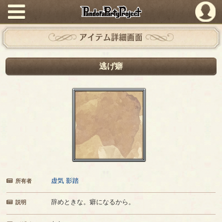
PandoraPartyProject
アイテム詳細画面
逃げ癖
虚気 影踏
所有者
辞めときな。癖になるから。
説明