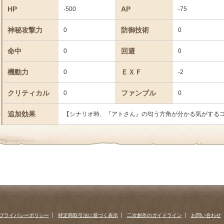
HP
AP
-500
-75
神秘攻撃力
防御技術
0
0
命中
回避
0
0
機動力
ＥＸＦ
0
-2
クリティカル
ファンブル
0
0
追加効果
【シナリオ時、『アトさん』の匂う方角が分かる気がする
プライバシーポリシー
特定商取引法に基づく表示
二次創作のガイドライン
お問い合わせ