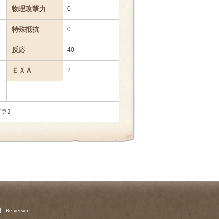
物理攻撃力
0
特殊抵抗
0
反応
40
ＥＸＡ
2
ゴラ】
Re:version