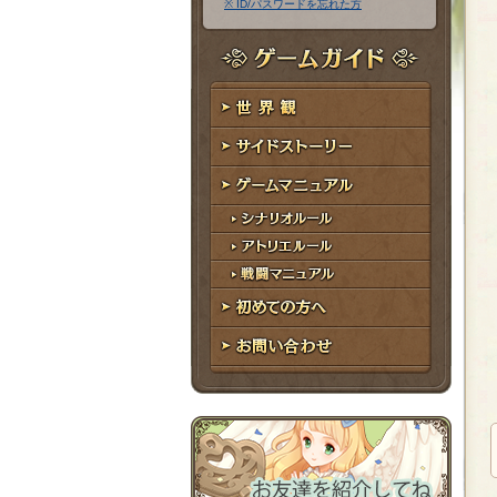
※ ID/パスワードを忘れた方
ア
ワ
ド
ー
レ
ド
ゲームガイド
ス
世界観
サイドストーリー
ゲームマニュアル
シナリオルール
アトリエルール
戦闘マニュアル
初めての方へ
お問い合わせ