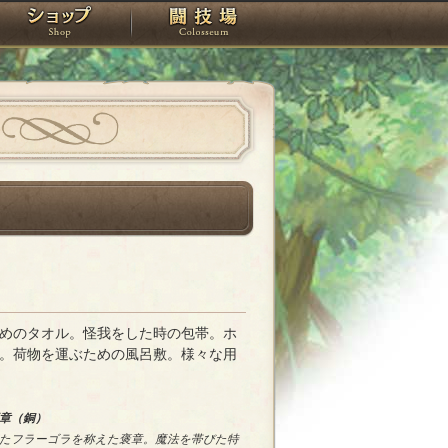
スタジオ
ショップ
闘技場
めのタオル。怪我をした時の包帯。ホ
。荷物を運ぶための風呂敷。様々な用
章（銅）
たフラーゴラを称えた褒章。魔法を帯びた特