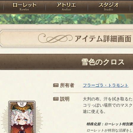
神殿
ローレット
アトリエ
raPartyProject
アイテム詳細画面
雪色のクロス
所有者
フラーゴラ・トラモント
説明
大判の布。汗を拭き取るた
コリっぽい場所でのマスク
途に使える。
特殊化前：ローレット特別褒
ローレットが特別な活躍をし