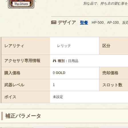
別な品で、持ち主の望む形を
デザイア
聖餐
HP-500、AP-100、反
レアリティ
区分
レリック
アクセサリ専用情報
種別：
日用品
購入価格
売却価格
0
GOLD
武器レベル
スロット数
1
ボイス
未設定
補正パラメータ