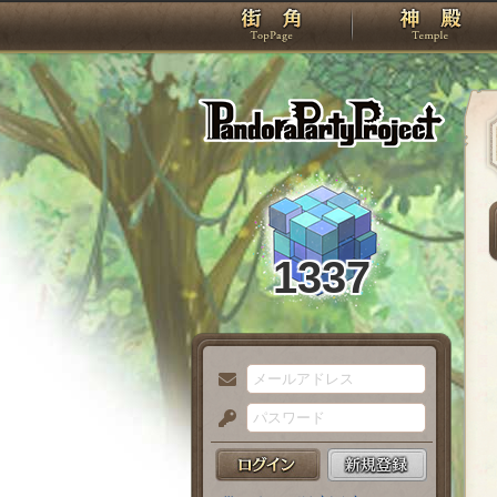
TOP
Pando
1337
メ
ー
パ
ル
ス