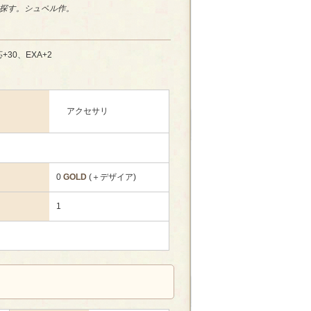
探す。シュペル作。
応+30、EXA+2
アクセサリ
0
GOLD
(＋デザイア)
1