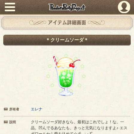
PandoraPartyProject
アイテム詳細画面
＊クリームソーダ＊
エレナ
所有者
クリームソーダ好きなら、最初はこれでしょ！な、一
説明
品。凹んでるあなたも、きっと元気になりますよ♪ エス
ポワールから愛を込めて☆彡｡.:・*ﾟ