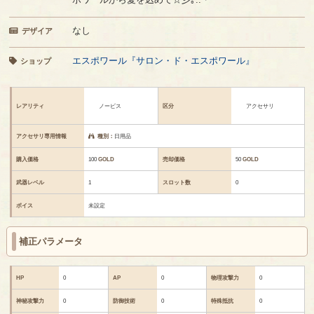
なし
デザイア
エスポワール『サロン・ド・エスポワール』
ショップ
レアリティ
ノービス
区分
アクセサリ
アクセサリ専用情報
種別：
日用品
購入価格
100
GOLD
売却価格
50
GOLD
武器レベル
1
スロット数
0
ボイス
未設定
補正パラメータ
HP
0
AP
0
物理攻撃力
0
神秘攻撃力
0
防御技術
0
特殊抵抗
0