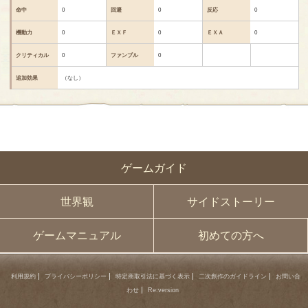
命中
0
回避
0
反応
0
機動力
0
ＥＸＦ
0
ＥＸＡ
0
クリティカル
0
ファンブル
0
追加効果
（なし）
ゲームガイド
世界観
サイドストーリー
ゲームマニュアル
初めての方へ
利用規約
プライバシーポリシー
特定商取引法に基づく表示
二次創作のガイドライン
お問い合
わせ
Re:version