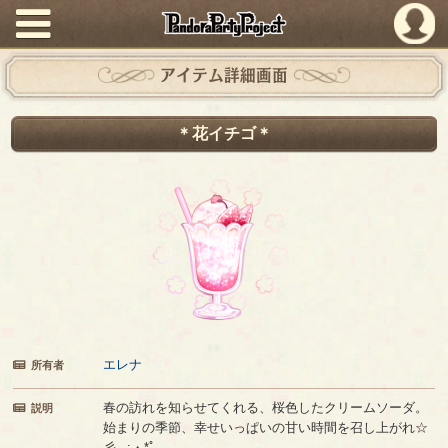
PandoraPartyProject
アイテム詳細画面
＊花イチゴ＊
エレナ
所有者
春の訪れを知らせてくれる、桜色したクリームソーダ。
説明
始まりの季節、幸せいっぱいの甘い時間を召し上がれ☆
彡｡.:・*ﾟ