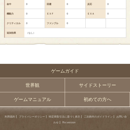
命中
0
回避
0
反応
0
機動力
0
ＥＸＦ
0
ＥＸＡ
0
クリティカル
0
ファンブル
0
追加効果
（なし）
ゲームガイド
世界観
サイドストーリー
ゲームマニュアル
初めての方へ
利用規約
プライバシーポリシー
特定商取引法に基づく表示
二次創作のガイドライン
お問い合
わせ
Re:version