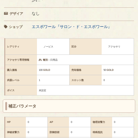
なし
デザイア
エスポワール『サロン・ド・エスポワール』
ショップ
レアリティ
ノービス
区分
アクセサリ
アクセサリ専用情報
種別：
日用品
購入価格
100
GOLD
売却価格
50
GOLD
武器レベル
1
スロット数
0
ボイス
未設定
補正パラメータ
HP
0
AP
0
物理攻撃力
0
神秘攻撃力
0
防御技術
0
特殊抵抗
0