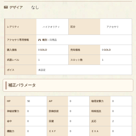
なし
デザイア
レアリティ
ハイクオリティ
区分
アクセサリ
アクセサリ専用情報
種別：
日用品
購入価格
0
GOLD
売却価格
0
GOLD
武器レベル
1
スロット数
1
ボイス
未設定
補正パラメータ
HP
50
AP
0
物理攻撃力
0
神秘攻撃力
0
防御技術
0
特殊抵抗
0
命中
0
回避
0
反応
2
機動力
0
ＥＸＦ
0
ＥＸＡ
0