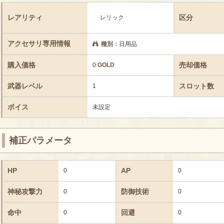
レアリティ
区分
レリック
アクセサリ専用情報
種別：
日用品
購入価格
売却価格
0
GOLD
武器レベル
スロット数
1
ボイス
未設定
補正パラメータ
HP
AP
0
0
神秘攻撃力
防御技術
0
0
命中
回避
0
0