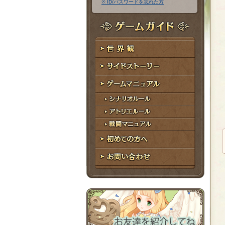
※ ID/パスワードを忘れた方
ア
ワ
ド
ー
レ
ド
ゲームガイド
ス
世界観
サイドストーリー
ゲームマニュアル
シナリオルール
アトリエルール
戦闘マニュアル
初めての方へ
お問い合わせ