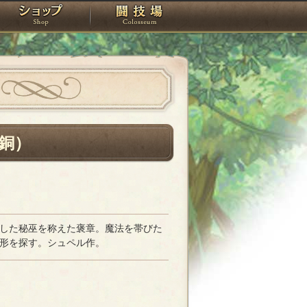
スタジオ
ショップ
闘技場
銅）
した秘巫を称えた褒章。魔法を帯びた
形を探す。シュペル作。