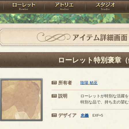
神殿
ローレット
アトリエ
raPartyProject
アイテム詳細画面
ローレット特別褒章（
所有者
陰陽 秘巫
説明
ローレットが特別な活躍を
特別な品で、持ち主の望む
デザイア
忠義
EXF+5