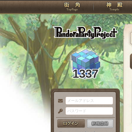
TOP
Pando
1337
メ
ー
パ
ル
ス