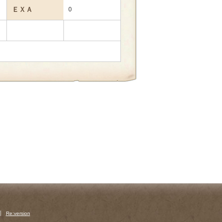
ＥＸＡ
0
Re:version