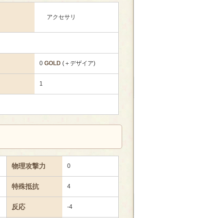
アクセサリ
0
GOLD
(＋デザイア)
1
物理攻撃力
0
特殊抵抗
4
反応
-4