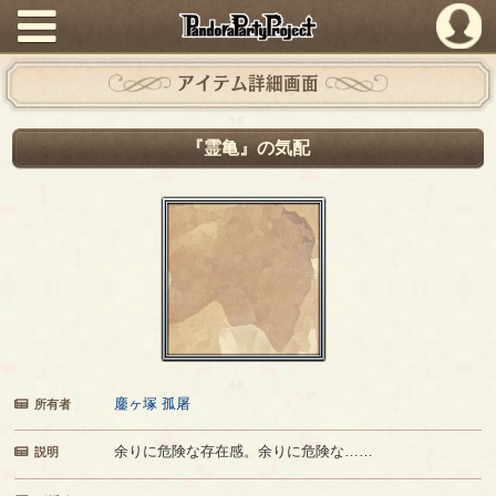
PandoraPartyProject
アイテム詳細画面
『霊亀』の気配
鏖ヶ塚 孤屠
所有者
余りに危険な存在感。余りに危険な……
説明