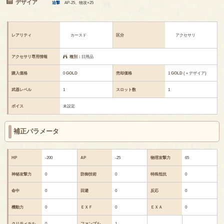
デザイア
迫撃
AP-25、物攻+25
レアリティ
カースド
区分
アクセサリ
アクセサリ専用情報
種別：
日用品
購入価格
0
GOLD
売却価格
1
GOLD
(＋デザイア)
武器レベル
1
スロット数
1
ボイス
未設定
補正パラメータ
HP
-200
AP
-25
物理攻撃力
65
神秘攻撃力
0
防御技術
0
特殊抵抗
0
命中
0
回避
0
反応
0
機動力
0
ＥＸＦ
0
ＥＸＡ
0
クリティカル
0
ファンブル
1