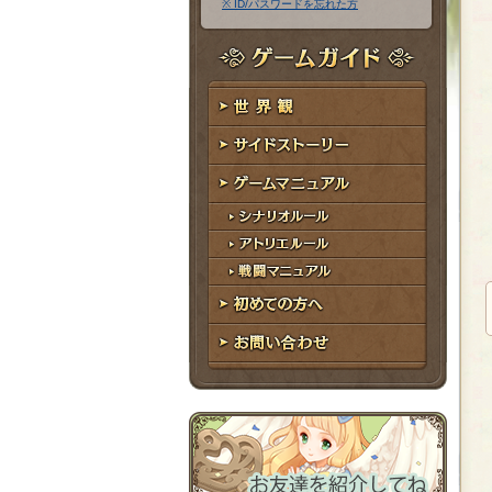
※ ID/パスワードを忘れた方
ア
ワ
ド
ー
レ
ド
ゲームガイド
ス
世界観
サイドストーリー
ゲームマニュアル
シナリオルール
アトリエルール
戦闘マニュアル
初めての方へ
お問い合わせ