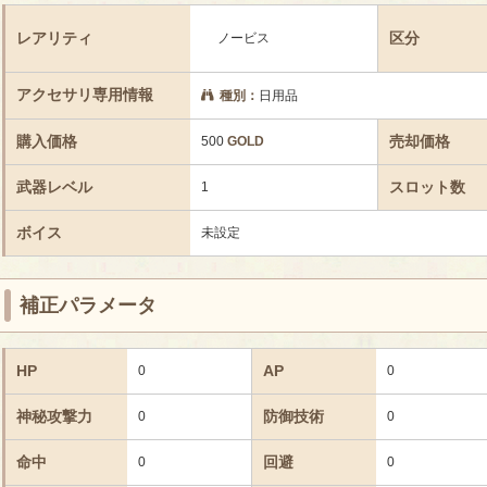
レアリティ
区分
ノービス
アクセサリ専用情報
種別：
日用品
購入価格
売却価格
500
GOLD
武器レベル
スロット数
1
ボイス
未設定
補正パラメータ
HP
AP
0
0
神秘攻撃力
防御技術
0
0
命中
回避
0
0