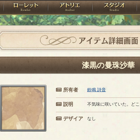
神殿
ローレット
アトリエ
raPartyProject
アイテム詳細画面
漆黒の曼珠沙華
所有者
鈴鳴 詩音
説明
不気味に咲いていた。どこ
デザイア
なし