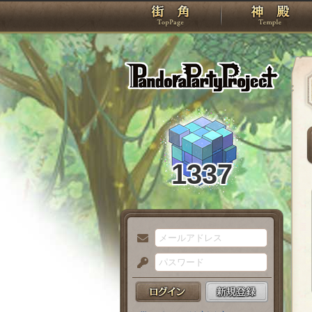
TOP
Pando
1337
メ
ー
パ
ル
ス