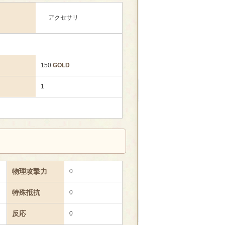
アクセサリ
150
GOLD
1
物理攻撃力
0
特殊抵抗
0
反応
0