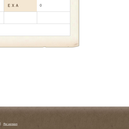
ＥＸＡ
0
Re:version