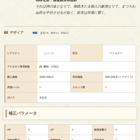
特殊化前：御途路来神楽鈴
それは神の途となりて、御路木たる御人の象徴なりて。まつろわ
ぬ民を平伏させるが如く、鈴音は玲瓏に響く。
デザイア
炯眼
反応+4、命中+1、EXA+1
レアリティ
レリック
区分
アクセサリ
アクセサリ専用情報
種別：
日用品
購入価格
10000
GOLD
売却価格
3000
GOLD
(＋デザイア)
武器レベル
1
スロット数
1
ボイス
未設定
補正パラメータ
HP
0
AP
0
物理攻撃力
0
神秘攻撃力
0
防御技術
0
特殊抵抗
0