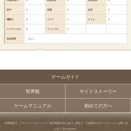
命中
0
回避
0
反応
4
機動力
0
ＥＸＦ
1
ＥＸＡ
3
クリティカル
0
ファンブル
0
追加効果
（なし）
ゲームガイド
世界観
サイドストーリー
ゲームマニュアル
初めての方へ
利用規約
プライバシーポリシー
特定商取引法に基づく表示
二次創作のガイドライン
お問い合
わせ
Re:version