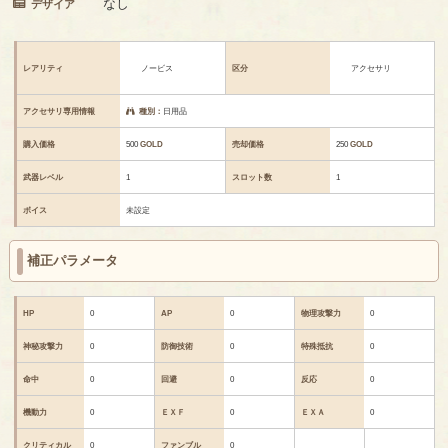
なし
デザイア
レアリティ
ノービス
区分
アクセサリ
アクセサリ専用情報
種別：
日用品
購入価格
500
GOLD
売却価格
250
GOLD
武器レベル
1
スロット数
1
ボイス
未設定
補正パラメータ
HP
0
AP
0
物理攻撃力
0
神秘攻撃力
0
防御技術
0
特殊抵抗
0
命中
0
回避
0
反応
0
機動力
0
ＥＸＦ
0
ＥＸＡ
0
クリティカル
0
ファンブル
0