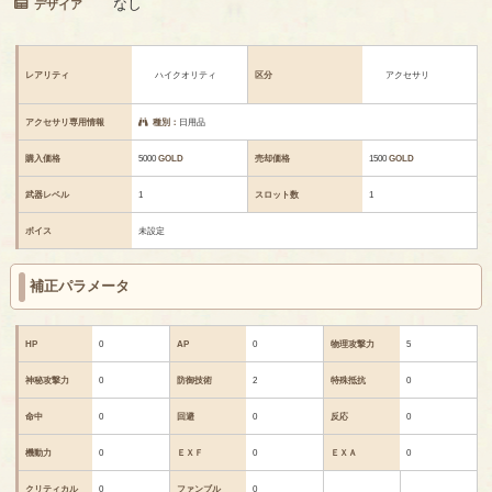
なし
デザイア
レアリティ
ハイクオリティ
区分
アクセサリ
アクセサリ専用情報
種別：
日用品
購入価格
5000
GOLD
売却価格
1500
GOLD
武器レベル
1
スロット数
1
ボイス
未設定
補正パラメータ
HP
0
AP
0
物理攻撃力
5
神秘攻撃力
0
防御技術
2
特殊抵抗
0
命中
0
回避
0
反応
0
機動力
0
ＥＸＦ
0
ＥＸＡ
0
クリティカル
0
ファンブル
0