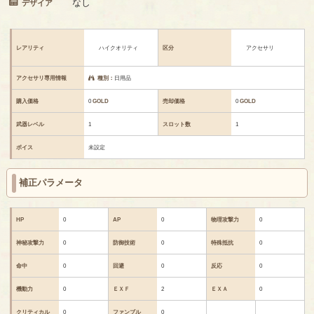
なし
デザイア
レアリティ
ハイクオリティ
区分
アクセサリ
アクセサリ専用情報
種別：
日用品
購入価格
0
GOLD
売却価格
0
GOLD
武器レベル
1
スロット数
1
ボイス
未設定
補正パラメータ
HP
0
AP
0
物理攻撃力
0
神秘攻撃力
0
防御技術
0
特殊抵抗
0
命中
0
回避
0
反応
0
機動力
0
ＥＸＦ
2
ＥＸＡ
0
クリティカル
0
ファンブル
0