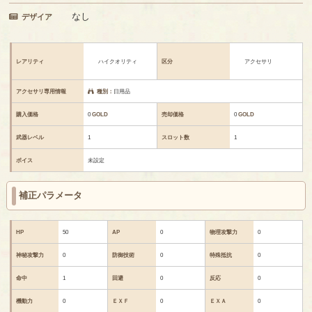
なし
デザイア
レアリティ
ハイクオリティ
区分
アクセサリ
アクセサリ専用情報
種別：
日用品
購入価格
0
GOLD
売却価格
0
GOLD
武器レベル
1
スロット数
1
ボイス
未設定
補正パラメータ
HP
50
AP
0
物理攻撃力
0
神秘攻撃力
0
防御技術
0
特殊抵抗
0
命中
1
回避
0
反応
0
機動力
0
ＥＸＦ
0
ＥＸＡ
0