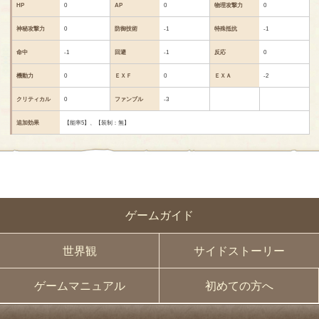
HP
0
AP
0
物理攻撃力
0
神秘攻撃力
0
防御技術
-1
特殊抵抗
-1
命中
-1
回避
-1
反応
0
機動力
0
ＥＸＦ
0
ＥＸＡ
-2
クリティカル
0
ファンブル
-3
追加効果
【能率5】、【装制：無】
ゲームガイド
世界観
サイドストーリー
ゲームマニュアル
初めての方へ