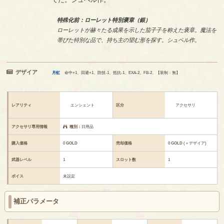
特殊化前：ローレット特別褒章（銀）
ローレットが赫々たる成果を示した茄子子を称えた褒章。魔法を
帯びた特別な品で、持ち主の望む形を探す。シュペル作。
デザイア
月虹
命中+1、回避+1、防技-1、抵抗-1、EXA-2、FB-2、【装制：無】
レアリティ
エンシェント
区分
アクセサリ
アクセサリ専用情報
種別：
日用品
購入価格
0
GOLD
売却価格
0
GOLD
(＋デザイア)
武器レベル
1
スロット数
1
ボイス
未設定
補正パラメータ