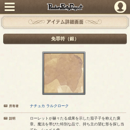
PandoraPartyProject
アイテム詳細画面
免罪符（銀）
ナチュカ ラルクローク
所有者
ローレットが赫々たる成果を示した茄子子を称えた褒
説明
章。魔法を帯びた特別な品で、持ち主の望む形を探し当
てた。シュペル作。