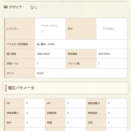
なし
デザイア
アーティファク
レアリティ
区分
アクセサリ
ト
アクセサリ専用情報
種別：
日用品
購入価格
10000
GOLD
売却価格
3000
GOLD
武器レベル
1
スロット数
1
ボイス
未設定
補正パラメータ
HP
0
AP
0
物理攻撃力
0
神秘攻撃力
0
防御技術
0
特殊抵抗
0
命中
1
回避
1
反応
2