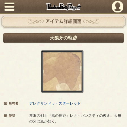
PandoraPartyProject
アイテム詳細画面
天狼牙の軌跡
アレクサンドラ・スターレット
所有者
放浪の剣士『風の剣姫』レナ・バレスティの教え。天狼
説明
の牙は嵐が如く。