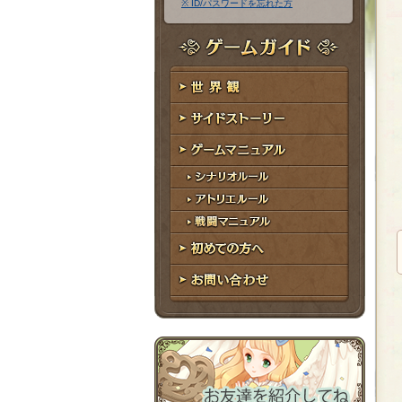
※ ID/パスワードを忘れた方
ア
ワ
ド
ー
レ
ド
ゲームガイド
ス
世界観
サイドストーリー
ゲームマニュアル
シナリオルール
アトリエルール
戦闘マニュアル
初めての方へ
お問い合わせ