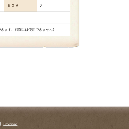
ＥＸＡ
0
できます。戦闘には使用できません】
Re:version