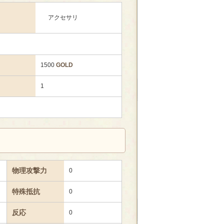
アクセサリ
1500
GOLD
1
物理攻撃力
0
特殊抵抗
0
反応
0