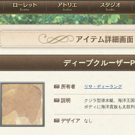
神殿
ローレット
アトリエ
raPartyProject
アイテム詳細画面
ディープクルーザーP
所有者
リサ・ディーラング
説明
クジラ型潜水艇。海洋王国
ボディに海洋貴族も太鼓判
デザイア
なし