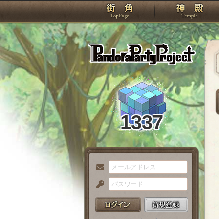
TOP
Pando
1337
メ
ー
パ
ル
ス