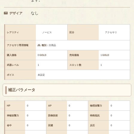
なし
デザイア
レアリティ
ノービス
区分
アクセサリ
アクセサリ専用情報
種別：
日用品
購入価格
0
GOLD
売却価格
1
GOLD
武器レベル
1
スロット数
1
ボイス
未設定
補正パラメータ
HP
0
AP
0
物理攻撃力
0
神秘攻撃力
0
防御技術
0
特殊抵抗
0
命中
0
回避
0
反応
0