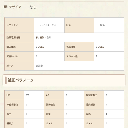
なし
デザイア
レアリティ
ハイクオリティ
区分
防具
防具専用情報
種別：
衣類
購入価格
0
GOLD
売却価格
0
GOLD
武器レベル
1
スロット数
2
ボイス
未設定
補正パラメータ
HP
200
AP
0
物理攻撃力
0
神秘攻撃力
0
防御技術
4
特殊抵抗
4
命中
0
回避
2
反応
4
機動力
0
ＥＸＦ
0
ＥＸＡ
0