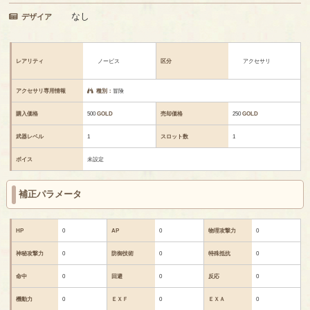
なし
デザイア
レアリティ
ノービス
区分
アクセサリ
アクセサリ専用情報
種別：
冒険
購入価格
500
GOLD
売却価格
250
GOLD
武器レベル
1
スロット数
1
ボイス
未設定
補正パラメータ
HP
0
AP
0
物理攻撃力
0
神秘攻撃力
0
防御技術
0
特殊抵抗
0
命中
0
回避
0
反応
0
機動力
0
ＥＸＦ
0
ＥＸＡ
0