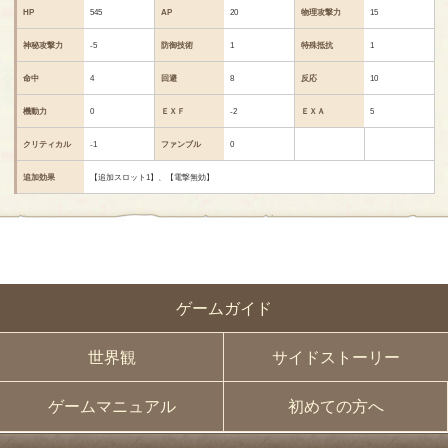
HP
545
AP
20
物理攻撃力
15
神秘攻撃力
-5
防御技術
1
特殊抵抗
1
命中
4
回避
8
反応
10
機動力
0
ＥＸＦ
-2
ＥＸＡ
5
クリティカル
-1
ファンブル
0
追加効果
【追加スロット1】、【電撃無効】
ゲームガイド
世界観
サイドストーリー
ゲームマニュアル
初めての方へ