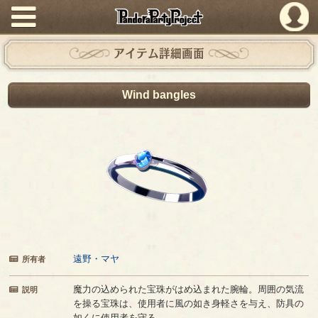
PandoraPartyProject
アイテム詳細画面
Wind bangles
遠野・マヤ
所有者
魔力の込められた宝珠がはめ込まれた腕輪。周囲の気流
説明
を操る宝珠は、使用者に風の如き身軽さを与え、防具の
如くに使用者を守る。