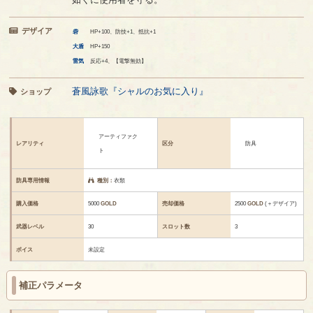
デザイア
砦
HP+100、防技+1、抵抗+1
大盾
HP+150
雷気
反応+4、【電撃無効】
蒼風詠歌『シャルのお気に入り』
ショップ
アーティファク
レアリティ
区分
防具
ト
防具専用情報
種別：
衣類
購入価格
5000
GOLD
売却価格
2500
GOLD
(＋デザイア)
武器レベル
30
スロット数
3
ボイス
未設定
補正パラメータ