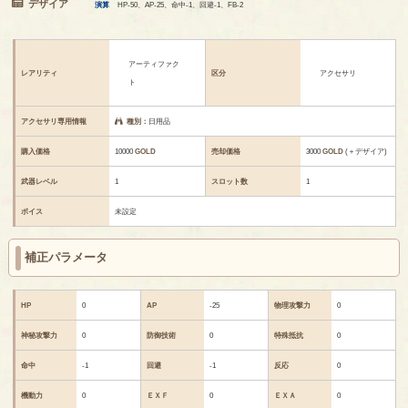
デザイア
演算
HP-50、AP-25、命中-1、回避-1、FB-2
アーティファク
レアリティ
区分
アクセサリ
ト
アクセサリ専用情報
種別：
日用品
購入価格
10000
GOLD
売却価格
3000
GOLD
(＋デザイア)
武器レベル
1
スロット数
1
ボイス
未設定
補正パラメータ
HP
0
AP
-25
物理攻撃力
0
神秘攻撃力
0
防御技術
0
特殊抵抗
0
命中
-1
回避
-1
反応
0
機動力
0
ＥＸＦ
0
ＥＸＡ
0