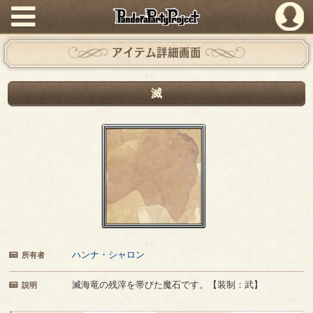
PandoraPartyProject
アイテム詳細画面
滅
ハンナ・シャロン
所有者
滅海竜の残滓を帯びた魔石です。【装制：武】
説明