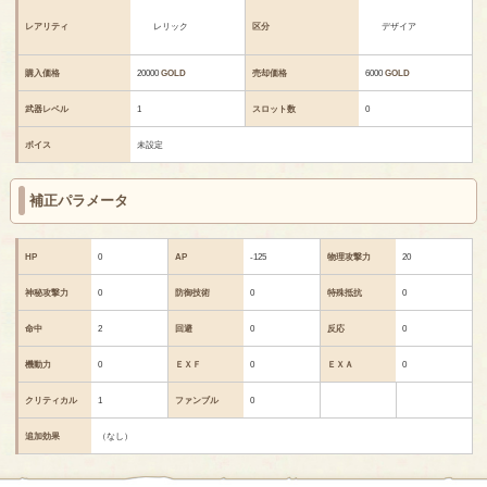
レアリティ
レリック
区分
デザイア
購入価格
20000
GOLD
売却価格
6000
GOLD
武器レベル
1
スロット数
0
ボイス
未設定
補正パラメータ
HP
0
AP
-125
物理攻撃力
20
神秘攻撃力
0
防御技術
0
特殊抵抗
0
命中
2
回避
0
反応
0
機動力
0
ＥＸＦ
0
ＥＸＡ
0
クリティカル
1
ファンブル
0
追加効果
（なし）