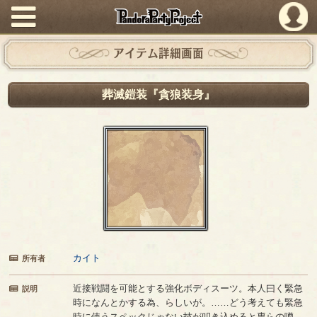
PandoraPartyProject
アイテム詳細画面
葬滅鎧装『貪狼装身』
カイト
所有者
近接戦闘を可能とする強化ボディスーツ。本人曰く緊急
説明
時になんとかする為、らしいが。……どう考えても緊急
時に使うスペックじゃない技が叩き込めると専らの噂。