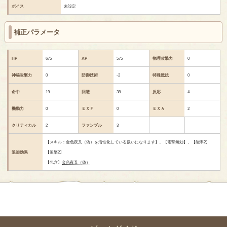
ボイス
未設定
補正パラメータ
HP
675
AP
575
物理攻撃力
0
神秘攻撃力
0
防御技術
-2
特殊抵抗
0
命中
19
回避
38
反応
4
機動力
0
ＥＸＦ
0
ＥＸＡ
2
クリティカル
2
ファンブル
3
【スキル：金色夜叉（偽）を活性化している扱いになります】、【電撃無効】、【能率2】
追加効果
【追撃2】
【包含】
金色夜叉（偽）