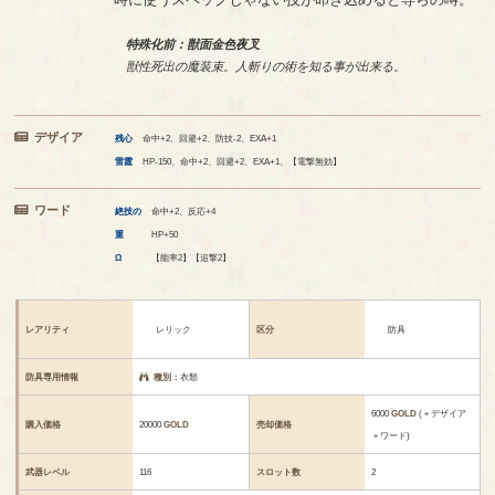
特殊化前：獣面金色夜叉
獣性死出の魔装束。人斬りの術を知る事が出来る。
デザイア
残心
命中+2、回避+2、防技-2、EXA+1
雷霆
HP-150、命中+2、回避+2、EXA+1、【電撃無効】
ワード
絶技の
命中+2、反応+4
重
HP+50
Ω
【能率2】【追撃2】
レアリティ
レリック
区分
防具
防具専用情報
種別：
衣類
6000
GOLD
(＋デザイア
購入価格
20000
GOLD
売却価格
＋ワード)
武器レベル
116
スロット数
2