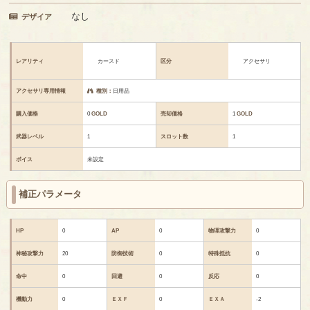
なし
デザイア
レアリティ
カースド
区分
アクセサリ
アクセサリ専用情報
種別：
日用品
購入価格
0
GOLD
売却価格
1
GOLD
武器レベル
1
スロット数
1
ボイス
未設定
補正パラメータ
HP
0
AP
0
物理攻撃力
0
神秘攻撃力
20
防御技術
0
特殊抵抗
0
命中
0
回避
0
反応
0
機動力
0
ＥＸＦ
0
ＥＸＡ
-2