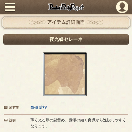
PandoraPartyProject
アイテム詳細画面
夜光蝶セレーネ
白嶺 絆楔
所有者
薄く光る蝶の髪留め。誘蛾の如く良識から逸脱しやすく
説明
なります。