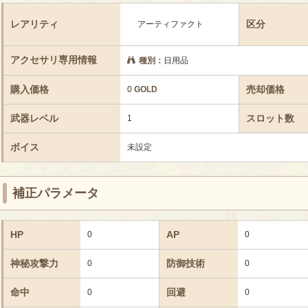
レアリティ
区分
アーティファクト
アクセサリ専用情報
種別：
日用品
購入価格
売却価格
0
GOLD
武器レベル
スロット数
1
ボイス
未設定
補正パラメータ
HP
AP
0
0
神秘攻撃力
防御技術
0
0
命中
回避
0
0