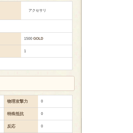
アクセサリ
1500
GOLD
1
物理攻撃力
0
特殊抵抗
0
反応
0