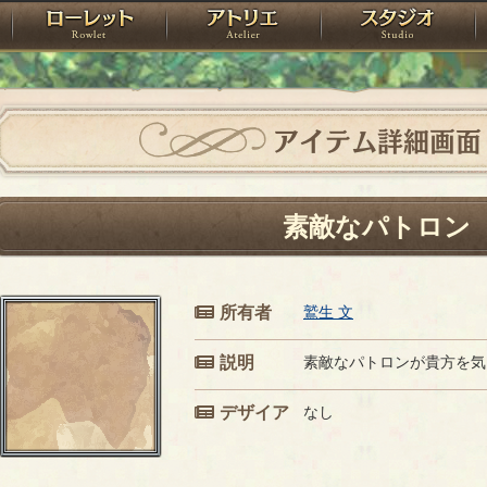
神殿
ローレット
アトリエ
raPartyProject
アイテム詳細画面
素敵なパトロン
所有者
鷲生 文
説明
素敵なパトロンが貴方を気
デザイア
なし