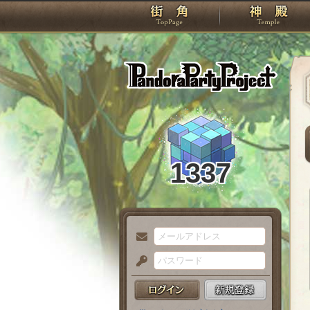
TOP
Pando
1337
メ
ー
パ
ル
ス