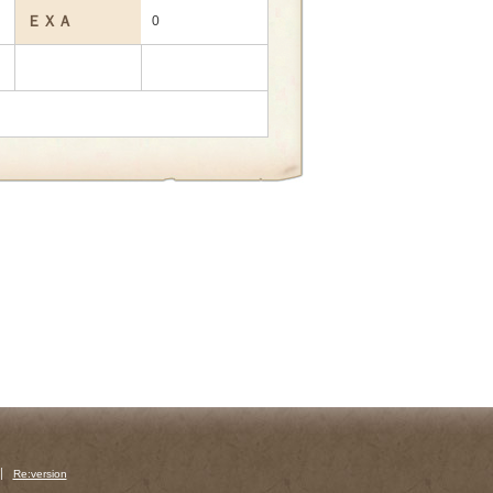
ＥＸＡ
0
Re:version