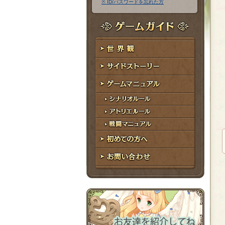
※ ID/パスワードを忘れた方
ア
ワ
ド
ー
レ
ド
ゲームガイド
ス
世界観
サイドストーリー
ゲームマニュアル
シナリオルール
アトリエルール
戦闘マニュアル
初めての方へ
お問い合わせ