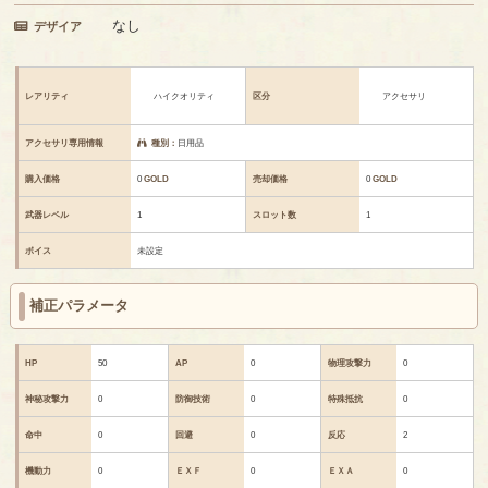
なし
デザイア
レアリティ
ハイクオリティ
区分
アクセサリ
アクセサリ専用情報
種別：
日用品
購入価格
0
GOLD
売却価格
0
GOLD
武器レベル
1
スロット数
1
ボイス
未設定
補正パラメータ
HP
50
AP
0
物理攻撃力
0
神秘攻撃力
0
防御技術
0
特殊抵抗
0
命中
0
回避
0
反応
2
機動力
0
ＥＸＦ
0
ＥＸＡ
0