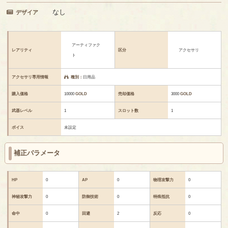
なし
デザイア
アーティファク
レアリティ
区分
アクセサリ
ト
アクセサリ専用情報
種別：
日用品
購入価格
10000
GOLD
売却価格
3000
GOLD
武器レベル
1
スロット数
1
ボイス
未設定
補正パラメータ
HP
0
AP
0
物理攻撃力
0
神秘攻撃力
0
防御技術
0
特殊抵抗
0
命中
0
回避
2
反応
0