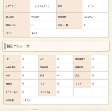
レアリティ
ハイクオリティ
区分
テイル
購入価格
0
GOLD
売却価格
200
GOLD
武器レベル
1
スロット数
0
ボイス
未設定
補正パラメータ
HP
0
AP
0
物理攻撃力
0
神秘攻撃力
0
防御技術
0
特殊抵抗
0
命中
0
回避
0
反応
0
機動力
0
ＥＸＦ
0
ＥＸＡ
0
クリティカル
0
ファンブル
0
追加効果
【摩耗5】