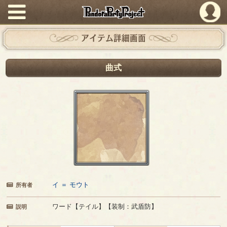
PandoraPartyProject
アイテム詳細画面
曲式
イ ＝ モウト
所有者
ワード【テイル】【装制：武盾防】
説明