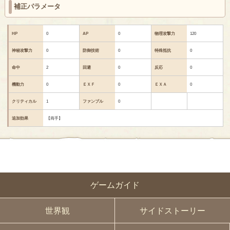
補正パラメータ
HP
0
AP
0
物理攻撃力
120
神秘攻撃力
0
防御技術
0
特殊抵抗
0
命中
2
回避
0
反応
0
機動力
0
ＥＸＦ
0
ＥＸＡ
0
クリティカル
1
ファンブル
0
追加効果
【両手】
ゲームガイド
世界観
サイドストーリー