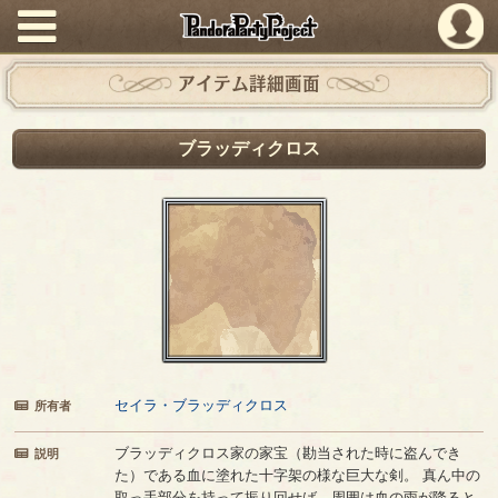
PandoraPartyProject
アイテム詳細画面
ブラッディクロス
セイラ・ブラッディクロス
所有者
ブラッディクロス家の家宝（勘当された時に盗んでき
説明
た）である血に塗れた十字架の様な巨大な剣。 真ん中の
取っ手部分を持って振り回せば、周囲は血の雨が降ると