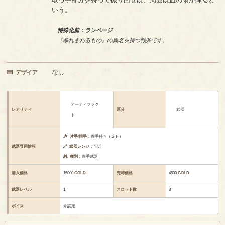
いう。
特殊化前：ランページ
『暴れまわるもの』の異名を持つ戦斧です。
なし
デザイア
アーティファク
レアリティ
区分
武器
ト
片手/両手：
両手持ち（２Ｈ）
武器専用情報
武器レンジ：
至近
種別：
両手武器
購入価格
15000
GOLD
売却価格
4500
GOLD
武器レベル
1
スロット数
3
ボイス
未設定