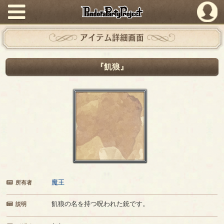
PandoraPartyProject
アイテム詳細画面
『飢狼』
魔王
所有者
飢狼の名を持つ呪われた銃です。
説明