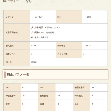
なし
デザイア
レアリティ
カースド
区分
武器
片手/両手：
片手持ち（１Ｈ）
武器専用情報
武器レンジ：
超遠距離
種別：
片手武器
購入価格
0
GOLD
売却価格
1
GOLD
武器レベル
1
スロット数
1
ボイス
未設定
補正パラメータ
HP
0
AP
0
物理攻撃力
30
神秘攻撃力
30
防御技術
-16
特殊抵抗
0
命中
8
回避
-8
反応
0