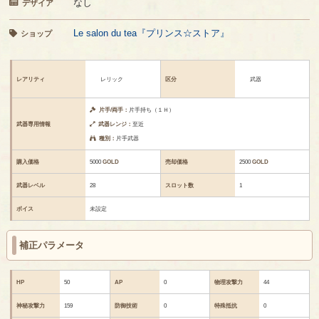
なし
デザイア
Le salon du tea『プリンス☆ストア』
ショップ
レアリティ
レリック
区分
武器
片手/両手：
片手持ち（１Ｈ）
武器専用情報
武器レンジ：
至近
種別：
片手武器
購入価格
5000
GOLD
売却価格
2500
GOLD
武器レベル
28
スロット数
1
ボイス
未設定
補正パラメータ
HP
50
AP
0
物理攻撃力
44
神秘攻撃力
159
防御技術
0
特殊抵抗
0