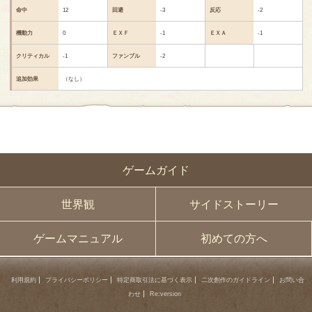
命中
12
回避
-3
反応
-2
機動力
0
ＥＸＦ
-1
ＥＸＡ
-1
クリティカル
-1
ファンブル
-2
追加効果
（なし）
ゲームガイド
世界観
サイドストーリー
ゲームマニュアル
初めての方へ
利用規約
プライバシーポリシー
特定商取引法に基づく表示
二次創作のガイドライン
お問い合
わせ
Re:version