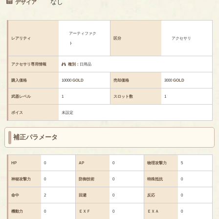
なし
デザイア
アーティファク
レアリティ
区分
アクセサリ
ト
アクセサリ専用情報
種別：
日用品
購入価格
10000
GOLD
売却価格
3000
GOLD
武器レベル
1
スロット数
1
ボイス
未設定
補正パラメータ
HP
0
AP
0
物理攻撃力
5
神秘攻撃力
0
防御技術
0
特殊抵抗
0
命中
2
回避
0
反応
0
機動力
0
ＥＸＦ
0
ＥＸＡ
0