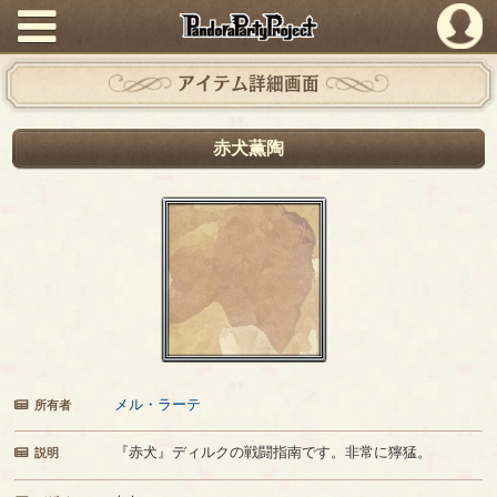
PandoraPartyProject
アイテム詳細画面
赤犬薫陶
メル・ラーテ
所有者
『赤犬』ディルクの戦闘指南です。非常に獰猛。
説明