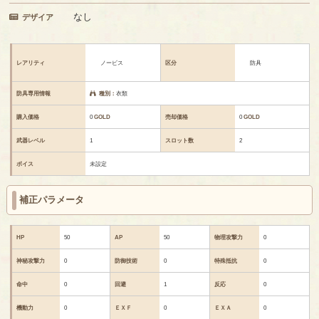
なし
デザイア
レアリティ
ノービス
区分
防具
防具専用情報
種別：
衣類
購入価格
0
GOLD
売却価格
0
GOLD
武器レベル
1
スロット数
2
ボイス
未設定
補正パラメータ
HP
50
AP
50
物理攻撃力
0
神秘攻撃力
0
防御技術
0
特殊抵抗
0
命中
0
回避
1
反応
0
機動力
0
ＥＸＦ
0
ＥＸＡ
0