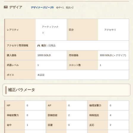
デザイア
デザイナーズピーズII
命中+1、抵抗+2
アーティファク
レアリティ
区分
アクセサリ
ト
アクセサリ専用情報
種別：
日用品
購入価格
10000
GOLD
売却価格
3000
GOLD
(＋デザイア)
武器レベル
1
スロット数
1
ボイス
未設定
補正パラメータ
HP
0
AP
0
物理攻撃力
0
神秘攻撃力
0
防御技術
2
特殊抵抗
4
命中
1
回避
0
反応
2