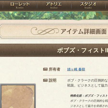
神殿
ローレット
アトリエ
raPartyProject
アイテム詳細画面
ボブズ・フィストII
所有者
姉ヶ崎 春樹
説明
ボブ・クラークの圧倒的な
戦装。ビジネスとして協力
特殊化前：ボブズ・フィスト
ボブ・クラークの圧倒的な戦
ジネスとして協力を依頼され