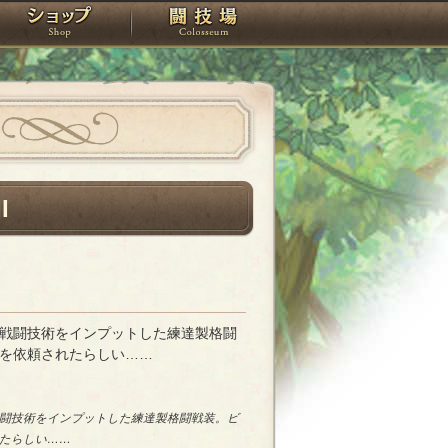
スタジオ
ショップ
闘技場
I
戦闘技術をインプットした練達製格闘
を依頼されたらしい……
闘技術をインプットした練達製格闘戦装。ビ
たらしい……