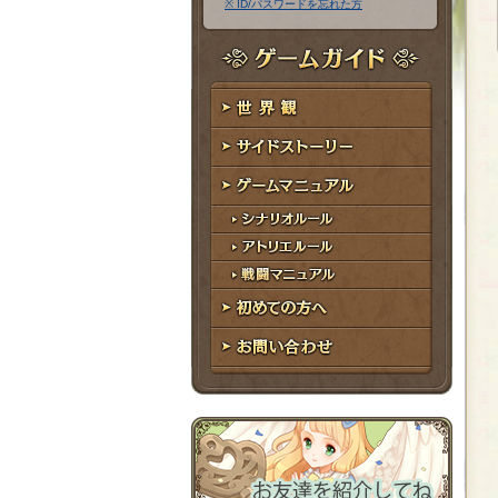
※ ID/パスワードを忘れた方
ア
ワ
ド
ー
レ
ド
ゲームガイド
ス
世界観
サイドストーリー
ゲームマニュアル
シナリオルール
アトリエルール
戦闘マニュアル
初めての方へ
お問い合わせ