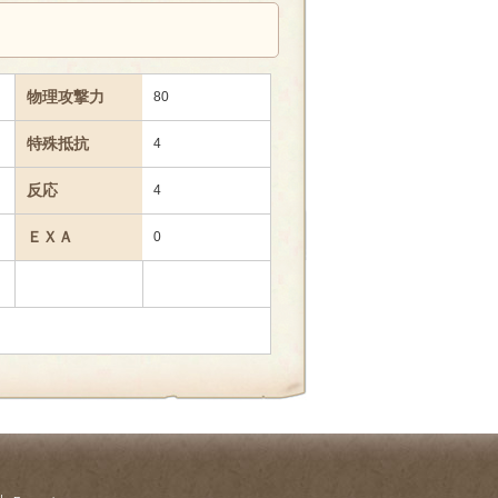
物理攻撃力
80
特殊抵抗
4
反応
4
ＥＸＡ
0