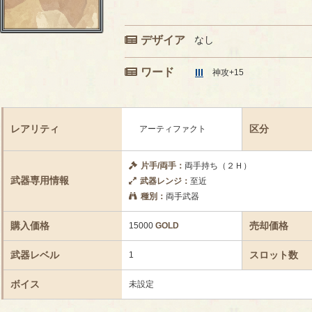
デザイア
なし
ワード
III
神攻+15
レアリティ
区分
アーティファクト
片手/両手：
両手持ち（２Ｈ）
武器専用情報
武器レンジ：
至近
種別：
両手武器
購入価格
売却価格
15000
GOLD
武器レベル
スロット数
1
ボイス
未設定