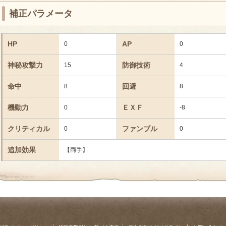
補正パラメータ
HP
AP
0
0
神秘攻撃力
防御技術
15
4
命中
回避
8
8
機動力
ＥＸＦ
0
-8
クリティカル
ファンブル
0
0
追加効果
【両手】