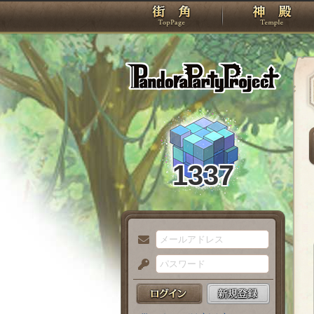
TOP
Pando
1337
メ
ー
パ
ル
ス