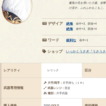
魔兎の毛を用いた小盾。攻撃
け流す。ふわふわもこもこ。
デザイア
絶海
命中+3、防技+4
絶海
命中+3、防技+4
ワード
鋭利な
命中+1
ショップ
いっかくうさぎ『うさうさ
レアリティ
区分
レリック
片手/両手：
片手持ち（１Ｈ）
武器専用情報
武器レンジ：
至近
種別：
片手武器
購入価格
売却価格
5000
GOLD