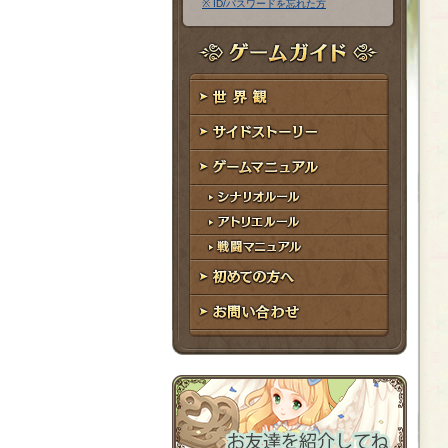
※ ID/パスワードを忘れた方
ア
ワ
ド
ー
レ
ド
ゲームガイド
ス
世界観
サイドストーリー
ゲームマニュアル
シナリオルール
アトリエルール
戦闘マニュアル
初めての方へ
お問い合わせ