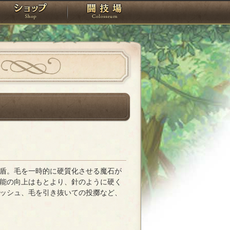
スタジオ
ショップ
闘技場
盾。毛を一時的に硬質化させる魔石が
能の向上はもとより、針のように硬く
ッシュ、毛を引き抜いての投擲など、