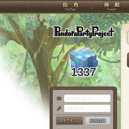
TOP
Pando
1337
メ
ー
パ
ル
ス