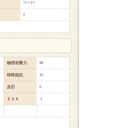
ワード)
2
物理攻撃力
96
特殊抵抗
10
反応
0
ＥＸＡ
-1