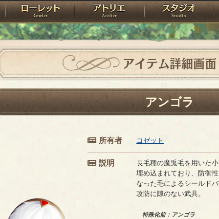
神殿
ローレット
アトリエ
raPartyProject
アイテム詳細画面
アンゴラ
所有者
コゼット
説明
長毛種の魔兎毛を用いた小
埋め込まれており、防御性
なった毛によるシールドバ
攻防に隙のない武具。
特殊化前：アンゴラ