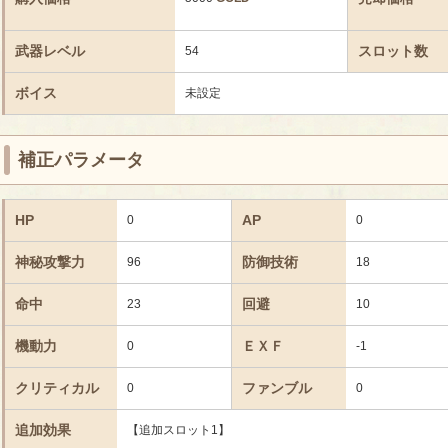
武器レベル
スロット数
54
ボイス
未設定
補正パラメータ
HP
AP
0
0
神秘攻撃力
防御技術
96
18
命中
回避
23
10
機動力
ＥＸＦ
0
-1
クリティカル
ファンブル
0
0
追加効果
【追加スロット1】