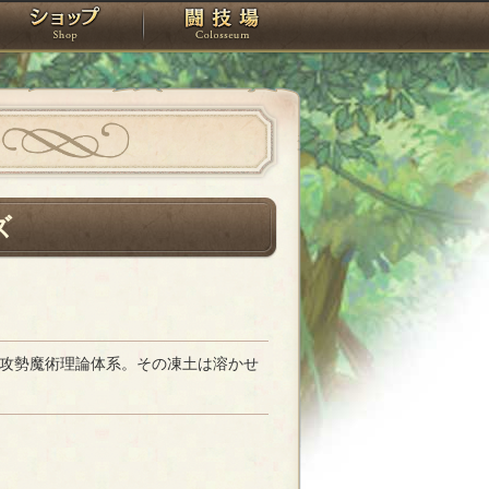
スタジオ
ショップ
闘技場
ズ
攻勢魔術理論体系。その凍土は溶かせ