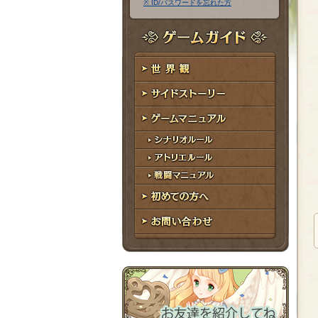
※ ID/パスワードを忘れた方
ア
ワ
ド
ー
レ
ド
ゲームガイド
ス
世界観
サイドストーリー
ゲームマニュアル
シナリオルール
アトリエルール
戦闘マニュアル
初めての方へ
お問い合わせ