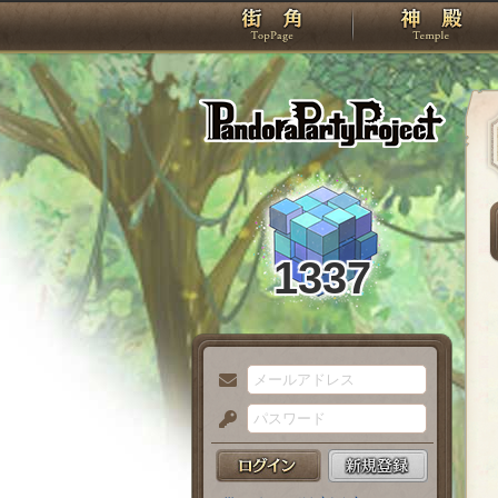
TOP
Pando
1337
メ
ー
パ
ル
ス