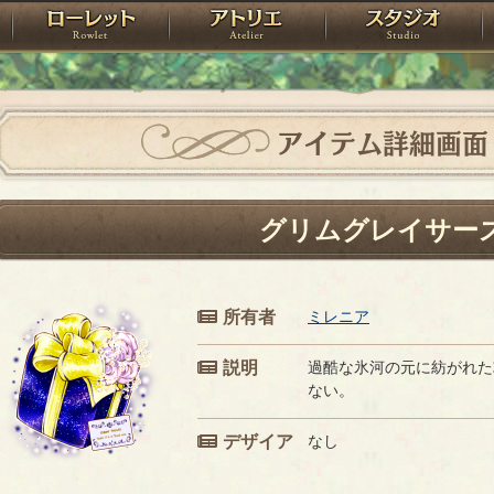
神殿
ローレット
アトリエ
raPartyProject
アイテム詳細画面
グリムグレイサー
所有者
ミレニア
説明
過酷な氷河の元に紡がれた
ない。
デザイア
なし