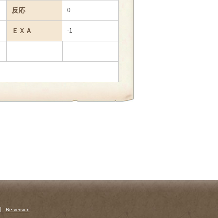
反応
0
ＥＸＡ
-1
Re:version