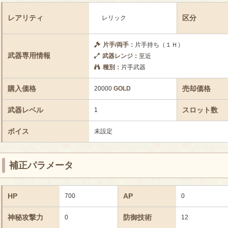
レアリティ
区分
レリック
片手/両手：
片手持ち（１Ｈ）
武器専用情報
武器レンジ：
至近
種別：
片手武器
購入価格
売却価格
20000
GOLD
武器レベル
スロット数
1
ボイス
未設定
補正パラメータ
HP
AP
700
0
神秘攻撃力
防御技術
0
12