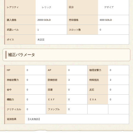
レアリティ
レリック
区分
デザイア
購入価格
20000
GOLD
売却価格
6000
GOLD
武器レベル
1
スロット数
0
ボイス
未設定
補正パラメータ
HP
0
AP
0
物理攻撃力
0
神秘攻撃力
0
防御技術
3
特殊抵抗
3
命中
0
回避
0
反応
0
機動力
0
ＥＸＦ
0
ＥＸＡ
0
クリティカル
0
ファンブル
0
追加効果
【火炎無効】