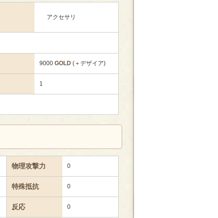
アクセサリ
9000
GOLD
(＋デザイア)
1
物理攻撃力
0
特殊抵抗
0
反応
0