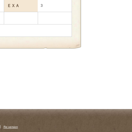
ＥＸＡ
3
Re:version