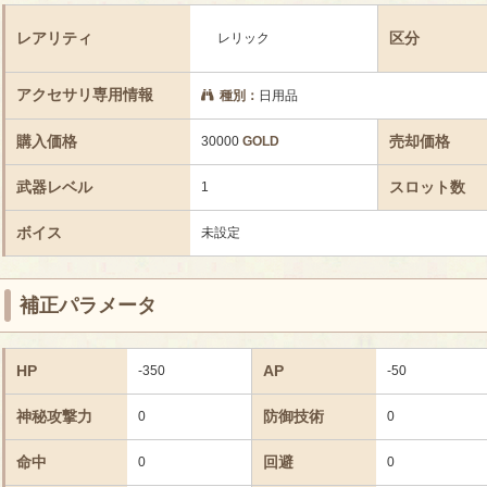
レアリティ
区分
レリック
アクセサリ専用情報
種別：
日用品
購入価格
売却価格
30000
GOLD
武器レベル
スロット数
1
ボイス
未設定
補正パラメータ
HP
AP
-350
-50
神秘攻撃力
防御技術
0
0
命中
回避
0
0