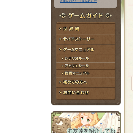
※ ID/パスワードを忘れた方
ア
ワ
ド
ー
レ
ド
ゲームガイド
ス
世界観
サイドストーリー
ゲームマニュアル
シナリオルール
アトリエルール
戦闘マニュアル
初めての方へ
お問い合わせ