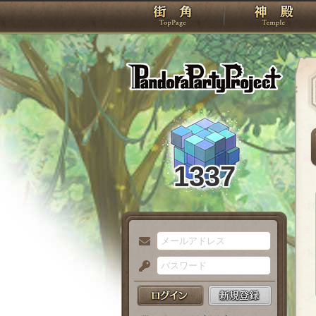
TOP
Pando
1337
メ
ー
パ
ル
ス