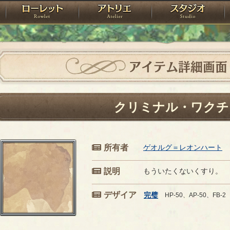
神殿
ローレット
アトリエ
raPartyProject
アイテム詳細画面
クリミナル・ワクチ
所有者
ゲオルグ＝レオンハート
説明
もういたくないくすり。
デザイア
完璧
HP-50、AP-50、FB-2