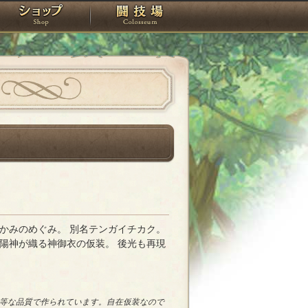
スタジオ
ショップ
闘技場
かみのめぐみ。 別名テンガイチカク。
陽神が織る神御衣の仮装。 後光も再現
等な品質で作られています。自在仮装なので