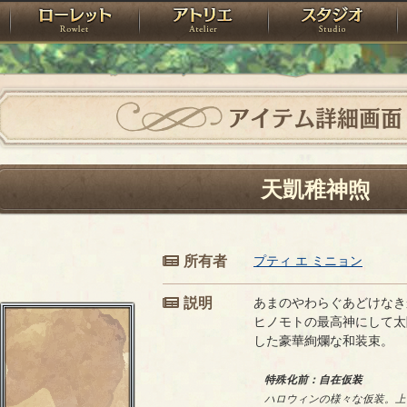
神殿
ローレット
アトリエ
raPartyProject
アイテム詳細画面
天凱稚神煦
所有者
プティ エ ミニョン
説明
あまのやわらぐあどけなき
ヒノモトの最高神にして太
した豪華絢爛な和装束。
特殊化前：自在仮装
ハロウィンの様々な仮装。上