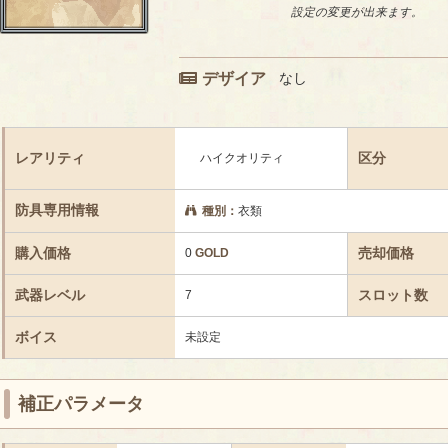
設定の変更が出来ます。
デザイア
なし
レアリティ
区分
ハイクオリティ
防具専用情報
種別：
衣類
購入価格
売却価格
0
GOLD
武器レベル
スロット数
7
ボイス
未設定
補正パラメータ