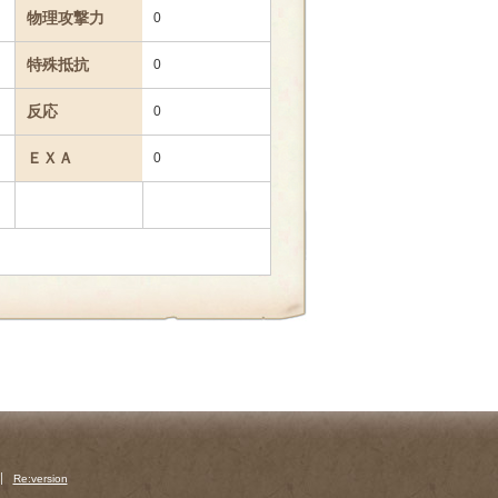
物理攻撃力
0
特殊抵抗
0
反応
0
ＥＸＡ
0
Re:version