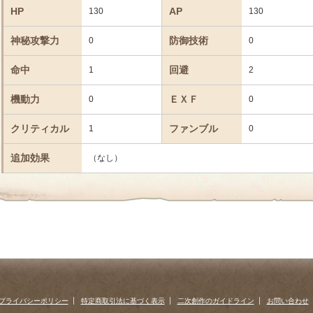
HP
AP
130
130
神秘攻撃力
防御技術
0
0
命中
回避
1
2
機動力
ＥＸＦ
0
0
クリティカル
ファンブル
1
0
追加効果
（なし）
プライバシーポリシー
特定商取引法に基づく表示
二次創作のガイドライン
お問い合わせ