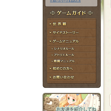
※ ID/パスワードを忘れた方
ア
ワ
ド
ー
レ
ド
ゲームガイド
ス
世界観
サイドストーリー
ゲームマニュアル
シナリオルール
アトリエルール
戦闘マニュアル
初めての方へ
お問い合わせ