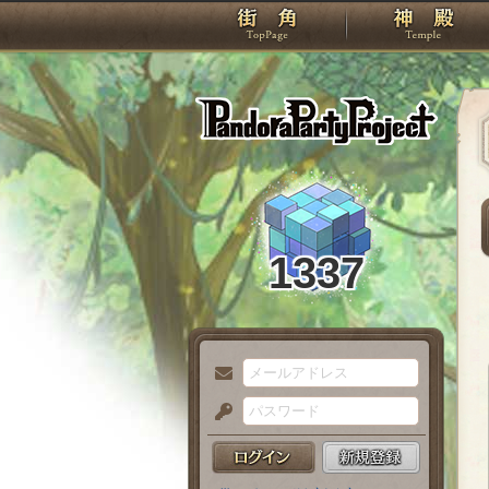
TOP
Pando
1337
メ
ー
パ
ル
ス