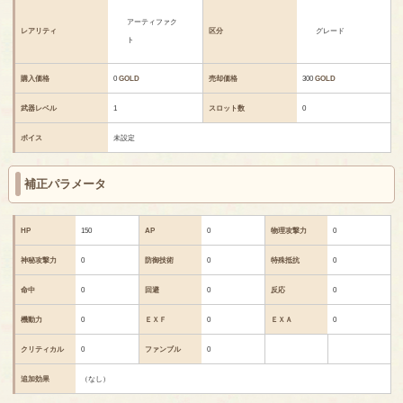
アーティファク
レアリティ
区分
グレード
ト
購入価格
0
GOLD
売却価格
300
GOLD
武器レベル
1
スロット数
0
ボイス
未設定
補正パラメータ
HP
150
AP
0
物理攻撃力
0
神秘攻撃力
0
防御技術
0
特殊抵抗
0
命中
0
回避
0
反応
0
機動力
0
ＥＸＦ
0
ＥＸＡ
0
クリティカル
0
ファンブル
0
追加効果
（なし）