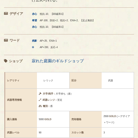
デザイア
赤心
抵抗-10、【BS緩和1】
希望
AP-100、防技+2、抵抗+2、EXA+2、【足止無効】
赤心
抵抗-10、【BS緩和1】
ワード
残影
AP+25、EXA+1
Θ
AP+150、反応-4
寂れた庭園のギルドショップ
ショップ
レアリティ
レリック
区分
武器
片手/両手：
片手持ち（盾）
武器専用情報
武器レンジ：
至近
種別：
盾
2500
GOLD
(＋デザイア
購入価格
5000
GOLD
売却価格
＋ワード)
武器レベル
90
スロット数
3