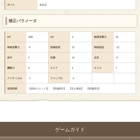
ボイス
未設定
補正パラメータ
HP
1185
AP
0
物理攻撃力
10
神秘攻撃力
-5
防御技術
12
特殊抵抗
-12
命中
2
回避
13
反応
-6
機動力
0
ＥＸＦ
3
ＥＸＡ
7
クリティカル
-1
ファンブル
-2
追加効果
【追加スロット1】、【BS緩和1】、【足止無効】、【BS緩和1】
ゲームガイド