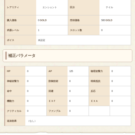
レアリティ
エンシェント
区分
テイル
購入価格
0
GOLD
売却価格
500
GOLD
武器レベル
1
スロット数
0
ボイス
未設定
補正パラメータ
HP
0
AP
125
物理攻撃力
0
神秘攻撃力
0
防御技術
0
特殊抵抗
0
命中
0
回避
0
反応
0
機動力
0
ＥＸＦ
0
ＥＸＡ
0
クリティカル
0
ファンブル
0
追加効果
（なし）