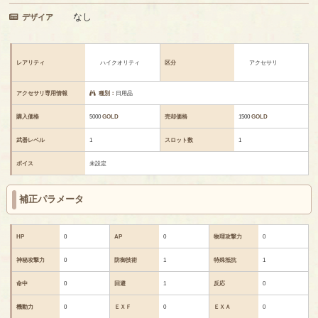
なし
デザイア
レアリティ
ハイクオリティ
区分
アクセサリ
アクセサリ専用情報
種別：
日用品
購入価格
5000
GOLD
売却価格
1500
GOLD
武器レベル
1
スロット数
1
ボイス
未設定
補正パラメータ
HP
0
AP
0
物理攻撃力
0
神秘攻撃力
0
防御技術
1
特殊抵抗
1
命中
0
回避
1
反応
0
機動力
0
ＥＸＦ
0
ＥＸＡ
0