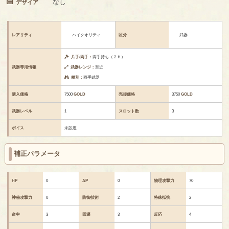
なし
デザイア
レアリティ
ハイクオリティ
区分
武器
片手/両手：
両手持ち（２Ｈ）
武器専用情報
武器レンジ：
至近
種別：
両手武器
購入価格
7500
GOLD
売却価格
3750
GOLD
武器レベル
1
スロット数
3
ボイス
未設定
補正パラメータ
HP
0
AP
0
物理攻撃力
70
神秘攻撃力
0
防御技術
2
特殊抵抗
2
命中
3
回避
3
反応
4