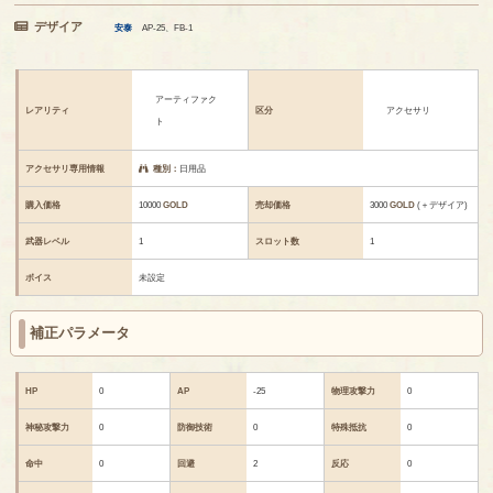
デザイア
安泰
AP-25、FB-1
アーティファク
レアリティ
区分
アクセサリ
ト
アクセサリ専用情報
種別：
日用品
購入価格
10000
GOLD
売却価格
3000
GOLD
(＋デザイア)
武器レベル
1
スロット数
1
ボイス
未設定
補正パラメータ
HP
0
AP
-25
物理攻撃力
0
神秘攻撃力
0
防御技術
0
特殊抵抗
0
命中
0
回避
2
反応
0