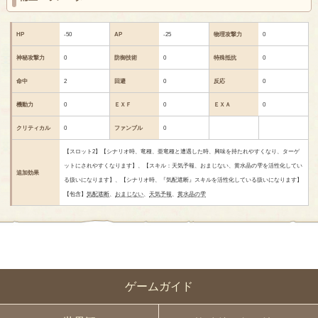
HP
-50
AP
-25
物理攻撃力
0
神秘攻撃力
0
防御技術
0
特殊抵抗
0
命中
2
回避
0
反応
0
機動力
0
ＥＸＦ
0
ＥＸＡ
0
クリティカル
0
ファンブル
0
【スロット2】【シナリオ時、竜種、亜竜種と遭遇した時、興味を持たれやすくなり、ターゲ
ットにされやすくなります】、【スキル：天気予報、おまじない、黄水晶の雫を活性化してい
追加効果
る扱いになります】、【シナリオ時、『気配遮断』スキルを活性化している扱いになります】
【包含】
気配遮断
、
おまじない
、
天気予報
、
黄水晶の雫
ゲームガイド