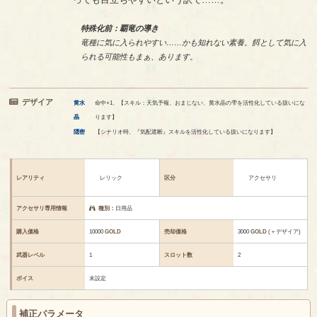
特殊化前：覇竜の導き
竜種に気に入られやすい……かも知れない素養。餌として気に入
られる可能性もまぁ、あります。
デザイア
黄水
命中+1、【スキル：天気予報、おまじない、黄水晶の雫を活性化している扱いにな
晶
ります】
隠密
【シナリオ時、『気配遮断』スキルを活性化している扱いになります】
レアリティ
レリック
区分
アクセサリ
アクセサリ専用情報
種別：
日用品
購入価格
10000
GOLD
売却価格
3000
GOLD
(＋デザイア)
武器レベル
1
スロット数
2
ボイス
未設定
補正パラメータ