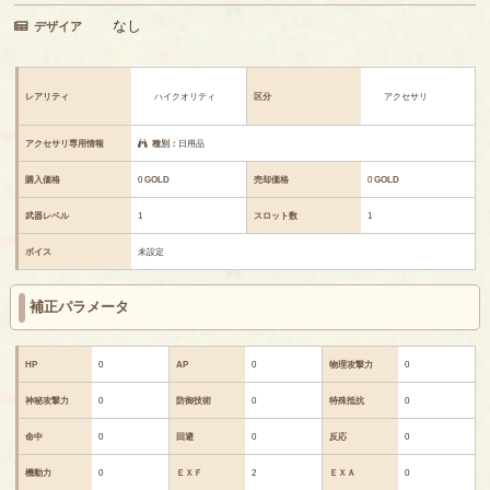
なし
デザイア
レアリティ
ハイクオリティ
区分
アクセサリ
アクセサリ専用情報
種別：
日用品
購入価格
0
GOLD
売却価格
0
GOLD
武器レベル
1
スロット数
1
ボイス
未設定
補正パラメータ
HP
0
AP
0
物理攻撃力
0
神秘攻撃力
0
防御技術
0
特殊抵抗
0
命中
0
回避
0
反応
0
機動力
0
ＥＸＦ
2
ＥＸＡ
0