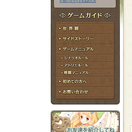
※ ID/パスワードを忘れた方
ア
ワ
ド
ー
レ
ド
ゲームガイド
ス
世界観
サイドストーリー
ゲームマニュアル
シナリオルール
アトリエルール
戦闘マニュアル
初めての方へ
お問い合わせ