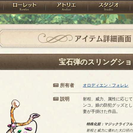
神殿
ローレット
アトリエ
raPartyProject
アイテム詳細画面
宝石弾のスリングショ
所有者
オロディエン・フォレレ
説明
射程、威力、属性に応じて
ンコ。娘の防犯グッズとし
妻が手掛けた作品。
特殊化前：マジックライフル
射程と威力に優れた大口径の