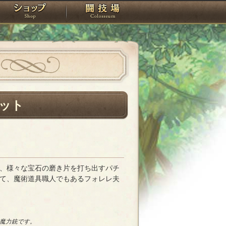
スタジオ
ショップ
闘技場
ット
、様々な宝石の磨き片を打ち出すパチ
て、魔術道具職人でもあるフォレレ夫
魔力銃です。