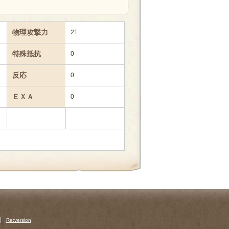
物理攻撃力
21
特殊抵抗
0
反応
0
ＥＸＡ
0
Re:version