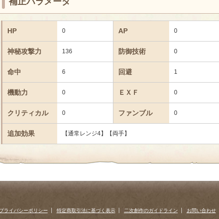
補正パラメータ
HP
AP
0
0
神秘攻撃力
防御技術
136
0
命中
回避
6
1
機動力
ＥＸＦ
0
0
クリティカル
ファンブル
0
0
追加効果
【通常レンジ4】【両手】
プライバシーポリシー
特定商取引法に基づく表示
二次創作のガイドライン
お問い合わせ