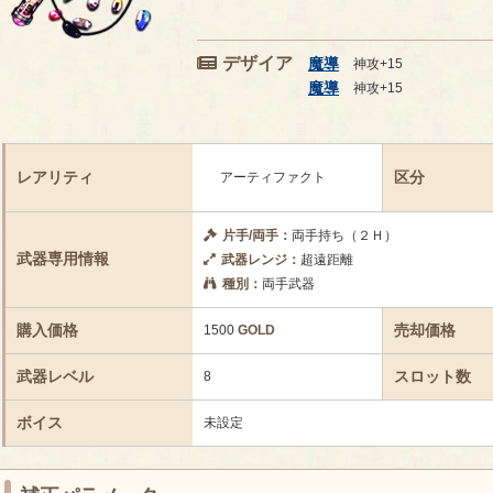
デザイア
魔導
神攻+15
魔導
神攻+15
レアリティ
区分
アーティファクト
片手/両手：
両手持ち（２Ｈ）
武器専用情報
武器レンジ：
超遠距離
種別：
両手武器
購入価格
売却価格
1500
GOLD
武器レベル
スロット数
8
ボイス
未設定