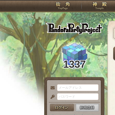
TOP
Pando
1337
メ
ー
パ
ル
ス