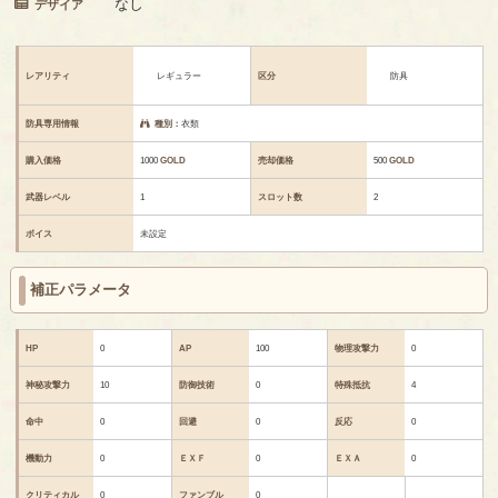
なし
デザイア
レアリティ
レギュラー
区分
防具
防具専用情報
種別：
衣類
購入価格
1000
GOLD
売却価格
500
GOLD
武器レベル
1
スロット数
2
ボイス
未設定
補正パラメータ
HP
0
AP
100
物理攻撃力
0
神秘攻撃力
10
防御技術
0
特殊抵抗
4
命中
0
回避
0
反応
0
機動力
0
ＥＸＦ
0
ＥＸＡ
0
クリティカル
0
ファンブル
0